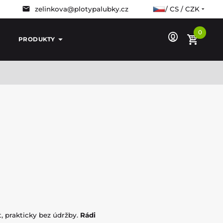
zelinkova@plotypalubky.cz
/ CS / CZK
0
PRODUKTY
 prakticky bez údržby.
Rádi