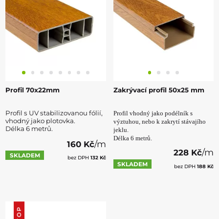
Profil 70x22mm
Zakrývací profil 50x25 mm
Profil s UV stabilizovanou fólií,
Profil vhodný jako podélník s
vhodný jako plotovka.
výztuhou, nebo k zakrytí stávajího
Délka 6 metrů.
jeklu.
Délka 6 metrů.
/m
160 Kč
/m
228 Kč
SKLADEM
bez DPH
132 Kč
SKLADEM
bez DPH
188 Kč
TOP