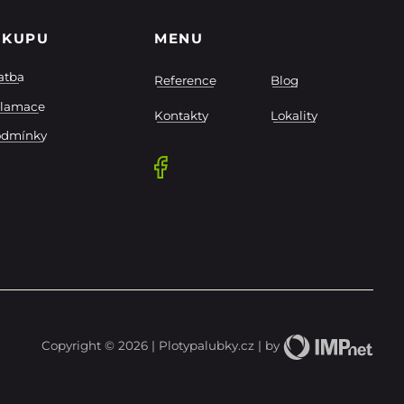
ÁKUPU
MENU
atba
Reference
Blog
klamace
Kontakty
Lokality
odmínky
Copyright © 2026 | Plotypalubky.cz | by