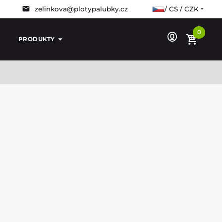
zelinkova@plotypalubky.cz
/ CS / CZK
0
PRODUKTY