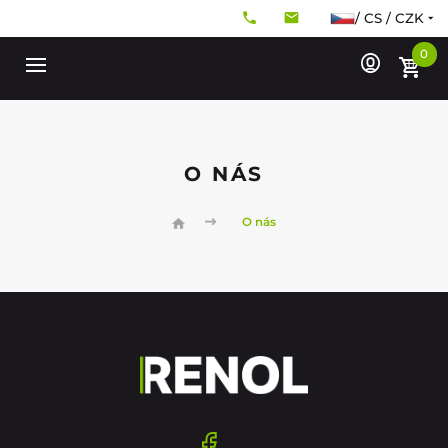
/ CS / CZK
0
O NÁS
O nás