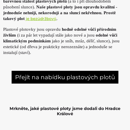
barevnou stálost plastových plotů
(a to i při dlouhodobém
působení slunce).
Naše plastové ploty jsou opravdu kvalitní -
jednoduše nehnijí, nekorodují a na slunci nekřehnou. Prostě
takový plot
je bezúdržbový
.
Plastové plotovky jsou opravdu
hodně odolné vůči přírodním
živlům
(i za pár let vypadají stále jako nové a jsou
odolné vůči
klimatickým podmínkám
jako je sníh, mráz, déšť, slunce), jsou
estetické (od dřeva je prakticky nerozeznáte) a jednoduše se
instalují (staví).
Přejít na nabídku plastových plotů
Mrkněte, jaké plastové ploty jsme dodali do Hradce
Králové