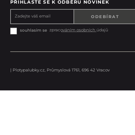
PŘIHLASTE SE K ODBĚRU NOVINEK
Zadejte váš email
zpracováním osobních údajů
souhlasím se
| Plotypalubky.cz, Průmyslová 1761, 696 42 Vracov