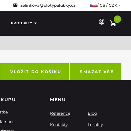
zelinkova@plotypalubky.cz
/ CS / CZK
0
PRODUKTY
VLOŽIT DO KOŠÍKU
SMAZAT VŠE
ÁKUPU
MENU
atba
Reference
Blog
klamace
Kontakty
Lokality