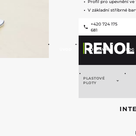
Profil pro upevnění ve t
V základní stříbrné ba
+420 724 175
681
ÚVOD
DOPRAVA
BLOG
PLASTOVÉ
PLOTY
INT