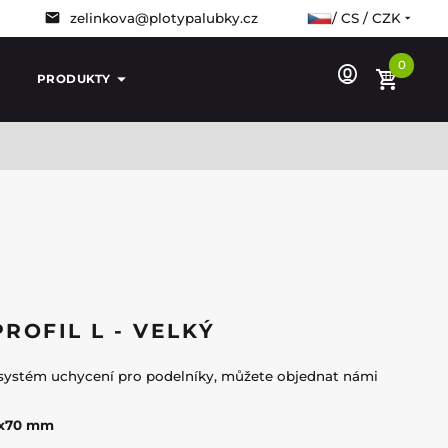
zelinkova@plotypalubky.cz
/ CS / CZK
0
PRODUKTY
ROFIL L - VELKÝ
systém uchycení pro podelníky, můžete objednat námi
30x70 mm