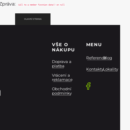
Zpráva:
Call to a member function data() on null
HLAVNÍ STRANA
VŠE O
MENU
NÁKUPU
Reference
Blog
Doprava a
platba
Kontakty
Lokality
Vrácení a
reklamace
Obchodní
podmínky