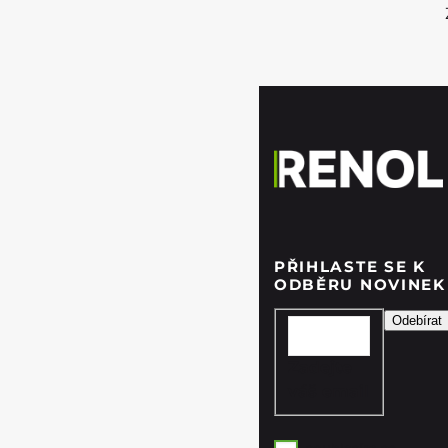
PŘIHLASTE SE K
ODBĚRU NOVINEK
Zadejte
váš email
souhlasím se