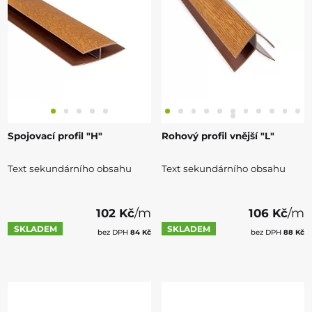
Spojovací profil "H"
Rohový profil vnější "L"
Text sekundárního obsahu
Text sekundárního obsahu
/m
/m
102 Kč
106 Kč
SKLADEM
SKLADEM
bez DPH
84 Kč
bez DPH
88 Kč