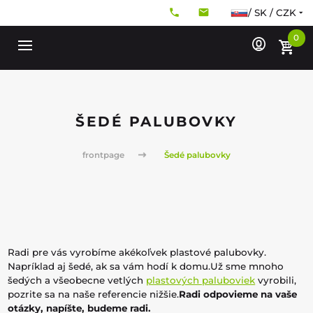
/ SK / CZK
0
ŠEDÉ PALUBOVKY
frontpage
Šedé palubovky
Radi pre vás vyrobíme akékoľvek plastové palubovky.
Napríklad aj šedé, ak sa vám hodí k domu.Už sme mnoho
šedých a všeobecne vetlých
plastových paluboviek
vyrobili,
pozrite sa na naše referencie nižšie.
Radi odpovieme na vaše
otázky, napíšte, budeme radi.