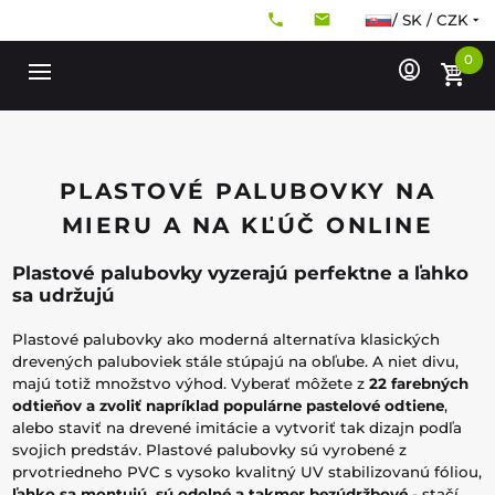
/ SK / CZK
0
PLASTOVÉ PALUBOVKY NA
MIERU A NA KĽÚČ ONLINE
Plastové palubovky vyzerajú perfektne a ľahko
sa udržujú
Plastové palubovky ako moderná alternatíva klasických
drevených paluboviek stále stúpajú na obľube. A niet divu,
majú totiž množstvo výhod. Vyberať môžete z
22 farebných
odtieňov a zvoliť napríklad populárne pastelové odtiene
,
alebo staviť na drevené imitácie a vytvoriť tak dizajn podľa
svojich predstáv. Plastové palubovky sú vyrobené z
prvotriedneho PVC s vysoko kvalitný UV stabilizovanú fóliou,
ľahko sa montujú, sú odolné a takmer bezúdržbové
- stačí