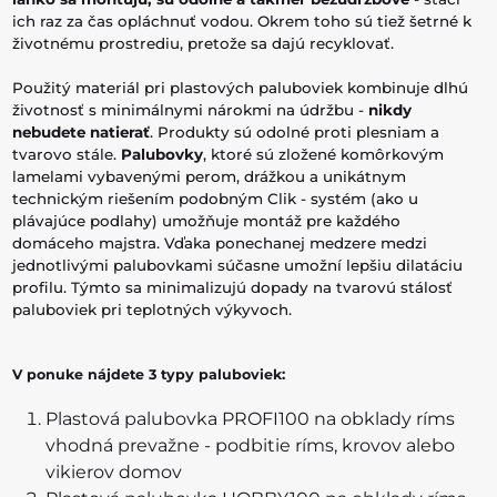
ich raz za čas opláchnuť vodou. Okrem toho sú tiež šetrné k
životnému prostrediu, pretože sa dajú recyklovať.
Použitý materiál pri plastových paluboviek kombinuje dlhú
životnosť s minimálnymi nárokmi na údržbu -
nikdy
nebudete natierať
. Produkty sú odolné proti plesniam a
tvarovo stále.
Palubovky
, ktoré sú zložené komôrkovým
lamelami vybavenými perom, drážkou a unikátnym
technickým riešením podobným Clik - systém (ako u
plávajúce podlahy) umožňuje montáž pre každého
domáceho majstra. Vďaka ponechanej medzere medzi
jednotlivými palubovkami súčasne umožní lepšiu dilatáciu
profilu. Týmto sa minimalizujú dopady na tvarovú stálosť
paluboviek pri teplotných výkyvoch.
V ponuke nájdete 3 typy paluboviek:
Plastová palubovka PROFI100 na obklady ríms
vhodná prevažne - podbitie ríms, krovov alebo
vikierov domov