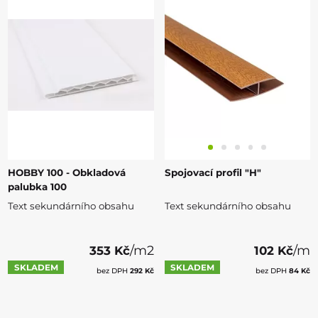
HOBBY 100 - Obkladová
Spojovací profil "H"
palubka 100
Text sekundárního obsahu
Text sekundárního obsahu
/m2
/m
353 Kč
102 Kč
SKLADEM
SKLADEM
bez DPH
292 Kč
bez DPH
84 Kč