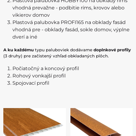
Plastová palubovka HOBBY100 na obklady ríms
vhodná prevažne - podbitie ríms, krovov alebo
vikierov domov
Plastová palubovka PROFI165 na obklady fasád
vhodná pre - obklady fasád, sokle domov, výplne
dverí a iné
A ku každému
typu paluboviek dodávame
doplnkové profily
(3 druhy) pre začistený vzhľad obkladaných plôch.
Počiatočný a koncový profil
Rohový vonkajší profil
Spojovací profil