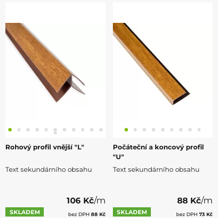
Rohový profil vnější "L"
Počáteční a koncový profil
"U"
Text sekundárního obsahu
Text sekundárního obsahu
/m
/m
106 Kč
88 Kč
SKLADEM
SKLADEM
bez DPH
88 Kč
bez DPH
73 Kč