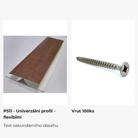
P511 - Univerzální profil -
Vrut 100ks
flexibilní
Text sekundárního obsahu