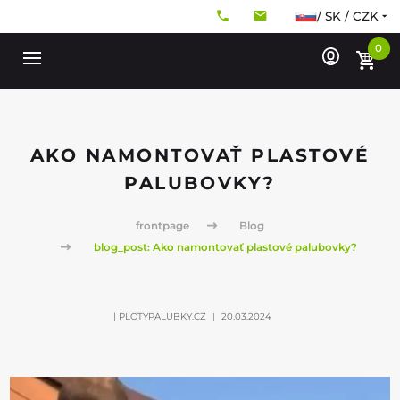
/ SK / CZK
0
AKO NAMONTOVAŤ PLASTOVÉ
PALUBOVKY?
frontpage
Blog
blog_post: Ako namontovať plastové palubovky?
| PLOTYPALUBKY.CZ
20.03.2024