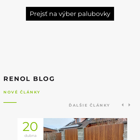
Prejsť na výber palubovky
RENOL BLOG
NOVÉ ČLÁNKY
ĎALŠIE ČLÁNKY
20
dubna