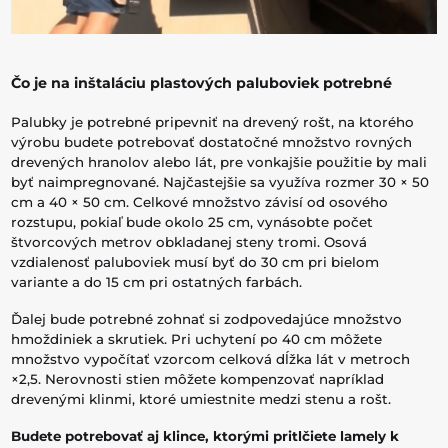
Čo je na inštaláciu plastových paluboviek potrebné
Palubky je potrebné pripevniť na drevený rošt, na ktorého
výrobu budete potrebovať dostatočné množstvo rovných
drevených hranolov alebo lát, pre vonkajšie použitie by mali
byť naimpregnované. Najčastejšie sa využíva rozmer 30 × 50
cm a 40 × 50 cm. Celkové množstvo závisí od osového
rozstupu, pokiaľ bude okolo 25 cm, vynásobte počet
štvorcových metrov obkladanej steny tromi. Osová
vzdialenosť paluboviek musí byť do 30 cm pri bielom
variante a do 15 cm pri ostatných farbách.
Ďalej bude potrebné zohnať si zodpovedajúce množstvo
hmoždiniek a skrutiek. Pri uchytení po 40 cm môžete
množstvo vypočítať vzorcom celková dĺžka lát v metroch
×2,5. Nerovnosti stien môžete kompenzovať napríklad
drevenými klinmi, ktoré umiestnite medzi stenu a rošt.
Budete potrebovať aj klince, ktorými pritlčiete lamely k