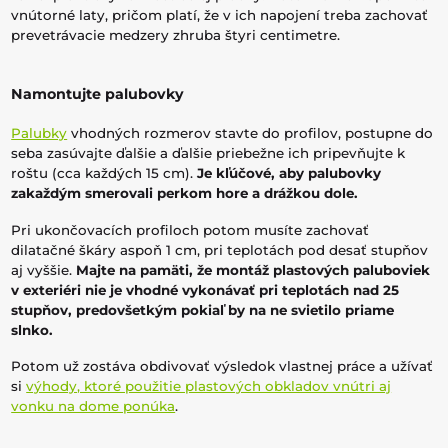
vnútorné laty, pričom platí, že v ich napojení treba zachovať
prevetrávacie medzery zhruba štyri centimetre.
Namontujte palubovky
Palubky
vhodných rozmerov stavte do profilov, postupne do
seba zasúvajte ďalšie a ďalšie priebežne ich pripevňujte k
roštu (cca každých 15 cm).
Je kľúčové, aby palubovky
zakaždým smerovali perkom hore a drážkou dole.
Pri ukončovacích profiloch potom musíte zachovať
dilatačné škáry aspoň 1 cm, pri teplotách pod desať stupňov
aj vyššie.
Majte na pamäti, že montáž plastových paluboviek
v exteriéri nie je vhodné vykonávať pri teplotách nad 25
stupňov, predovšetkým pokiaľ by na ne svietilo priame
slnko.
Potom už zostáva obdivovať výsledok vlastnej práce a užívať
si
výhody, ktoré použitie plastových obkladov vnútri aj
vonku na dome ponúka
.