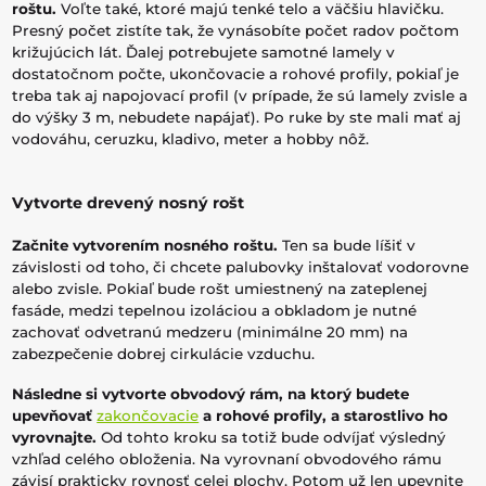
roštu.
Voľte také, ktoré majú tenké telo a väčšiu hlavičku.
Presný počet zistíte tak, že vynásobíte počet radov počtom
križujúcich lát. Ďalej potrebujete samotné lamely v
dostatočnom počte, ukončovacie a rohové profily, pokiaľ je
treba tak aj napojovací profil (v prípade, že sú lamely zvisle a
do výšky 3 m, nebudete napájať). Po ruke by ste mali mať aj
vodováhu, ceruzku, kladivo, meter a hobby nôž.
Vytvorte drevený nosný rošt
Začnite vytvorením nosného roštu.
Ten sa bude líšiť v
závislosti od toho, či chcete palubovky inštalovať vodorovne
alebo zvisle. Pokiaľ bude rošt umiestnený na zateplenej
fasáde, medzi tepelnou izoláciou a obkladom je nutné
zachovať odvetranú medzeru (minimálne 20 mm) na
zabezpečenie dobrej cirkulácie vzduchu.
Následne si vytvorte obvodový rám, na ktorý budete
upevňovať
zakončovacie
a rohové profily, a starostlivo ho
vyrovnajte.
Od tohto kroku sa totiž bude odvíjať výsledný
vzhľad celého obloženia. Na vyrovnaní obvodového rámu
závisí prakticky rovnosť celej plochy. Potom už len upevnite