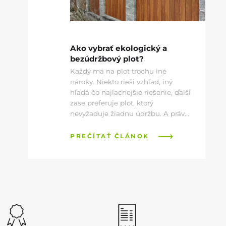
Ako vybrať ekologický a
bezúdržbový plot?
Každý má na plot trochu iné
nároky. Niekto rieši vzhľad, iný
hľadá čo najlacnejšie riešenie, ďalší
zase preferuje plot, ktorý
nevyžaduje žiadnu údržbu. A práve
na posledné menované sa dnes
tiež zameriame.
PREČÍTAŤ ČLÁNOK