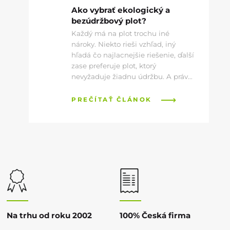
Ako vybrať ekologický a
bezúdržbový plot?
Každý má na plot trochu iné
nároky. Niekto rieši vzhľad, iný
hľadá čo najlacnejšie riešenie, ďalší
zase preferuje plot, ktorý
nevyžaduje žiadnu údržbu. A práve
na posledné menované sa dnes
tiež zameriame.
PREČÍTAŤ ČLÁNOK
Na trhu od roku 2002
100% Česká firma