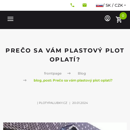
/ SK / CZK
0
PREČO SA VÁM PLASTOVÝ PLOT
OPLATÍ?
frontpage
Blog
blog_post: Prečo sa vám plastový plot oplatí?
| PLOTYPALUBKY.CZ
20.01.2024