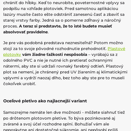
chrániť do hĺbky. Keď to neurobíte, poveternostné vplyvy sa
podpíšu na vzhľade plotoviek. Pred samotnou aplikáciou
lazúry musíte často ešte odstrániť zanesenú časť a zbaviť sa
starej vrstvy farby. Jedná sa o pomerne zdĺhavý a náročný
proces.
A teraz si predstavte, že to isté budete musieť
absolvovať pravidelne
.
Je pre vás podobná predstava neznesiteľná? Potom možno
stojí za to svoje pôvodné rozhodnutie prehodnotiť.
Plastové
plotovky
vám žiadne ťažkosti nespôsobia
– vyrábajú sa z
odolného PVC a nie je nutné ich pretierať ochrannými
nátermi, aby ste si udržali rovnaký farebný odtieň. Plastový
plot sa nemení, je chránený pred UV žiarením aj klimatickými
vplyvmi a vydrží naozaj dlho, bez toho aby ste pre to museli
čokoľvek urobiť.
Oceľové pletivo ako najlacnejší variant
Samozrejme nemáte len dve možnosti - môžete siahnuť tiež
po drôtenom plotovom pletive. To býva pozinkované aj
zvárané a svoj účel rozhodne splní. Bohužiaľ vám ale
neposkytne ani dostatočné súkromie, ani nepôsobí príliš