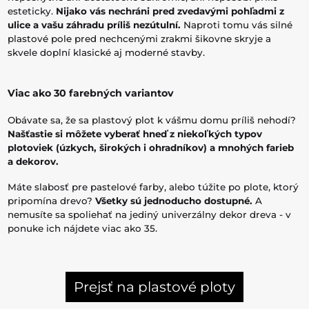
esteticky.
Nijako vás nechráni pred zvedavými pohľadmi z
ulice a vašu záhradu príliš nezútulní.
Naproti tomu vás silné
plastové pole pred nechcenými zrakmi šikovne skryje a
skvele doplní klasické aj moderné stavby.
Viac ako 30 farebných variantov
Obávate sa, že sa plastový plot k vášmu domu príliš nehodí?
Našťastie si môžete vyberať hneď z niekoľkých typov
plotoviek (úzkych, širokých i ohradníkov) a mnohých farieb
a dekorov.
Máte slabosť pre pastelové farby, alebo túžite po plote, ktorý
pripomína drevo?
Všetky sú jednoducho dostupné.
A
nemusíte sa spoliehať na jediný univerzálny dekor dreva - v
ponuke ich nájdete viac ako 35.
Prejsť na plastové ploty