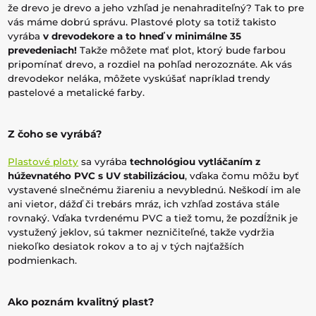
že drevo je drevo a jeho vzhľad je nenahraditeľný? Tak to pre
vás máme dobrú správu. Plastové ploty sa totiž takisto
vyrába
v drevodekore a to hneď v minimálne 35
prevedeniach!
Takže môžete mať plot, ktorý bude farbou
pripomínať drevo, a rozdiel na pohľad nerozoznáte. Ak vás
drevodekor neláka, môžete vyskúšať napríklad trendy
pastelové a metalické farby.
Z čoho se vyrábá?
Plastové ploty
sa vyrába
technológiou vytláčaním z
húževnatého PVC s UV stabilizáciou
, vďaka čomu môžu byť
vystavené slnečnému žiareniu a nevyblednú. Neškodí im ale
ani vietor, dážď či trebárs mráz, ich vzhľad zostáva stále
rovnaký. Vďaka tvrdenému PVC a tiež tomu, že pozdĺžnik je
vystužený jeklov, sú takmer nezničiteľné, takže vydržia
niekoľko desiatok rokov a to aj v tých najťažších
podmienkach.
Ako poznám kvalitný plast?