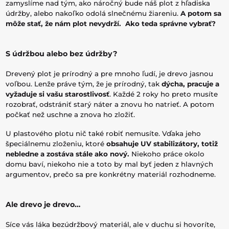
zamyslíme nad tým, ako náročný bude náš plot z hľadiska
údržby, alebo nakoľko odolá slnečnému žiareniu.
A potom sa
môže stať, že nám plot nevydrží. Ako teda správne vybrať?
S údržbou alebo bez údržby?
Drevený plot je prírodný a pre mnoho ľudí, je drevo jasnou
voľbou. Lenže práve tým, že je prírodný, tak
dýcha, pracuje a
vyžaduje si vašu starostlivosť
. Každé 2 roky ho preto musíte
rozobrať, odstrániť starý náter a znovu ho natrieť. A potom
počkať než uschne a znova ho zložiť.
U plastového plotu nič také robiť nemusíte. Vďaka jeho
špeciálnemu zloženiu, ktoré
obsahuje UV stabilizátory, totiž
nebledne a zostáva stále ako nový.
Niekoho práce okolo
domu baví, niekoho nie a toto by mal byť jeden z hlavných
argumentov, prečo sa pre konkrétny materiál rozhodneme.
Ale drevo je drevo…
Síce vás láka bezúdržbový materiál, ale v duchu si hovoríte,