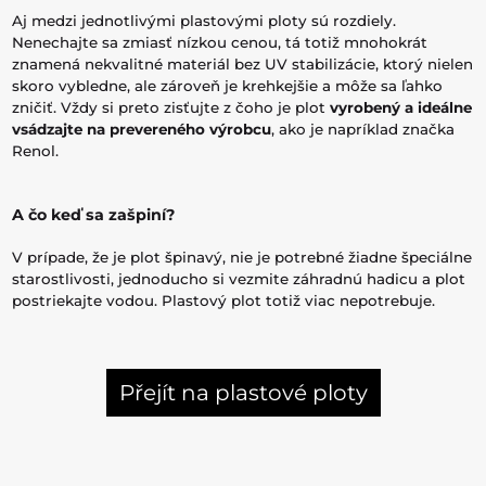
Aj medzi jednotlivými plastovými ploty sú rozdiely.
Nenechajte sa zmiasť nízkou cenou, tá totiž mnohokrát
znamená nekvalitné materiál bez UV stabilizácie, ktorý nielen
skoro vybledne, ale zároveň je krehkejšie a môže sa ľahko
zničiť. Vždy si preto zisťujte z čoho je plot
vyrobený a ideálne
vsádzajte na prevereného výrobcu
, ako je napríklad značka
Renol.
A čo keď sa zašpiní?
V prípade, že je plot špinavý, nie je potrebné žiadne špeciálne
starostlivosti, jednoducho si vezmite záhradnú hadicu a plot
postriekajte vodou. Plastový plot totiž viac nepotrebuje.
Přejít na plastové ploty