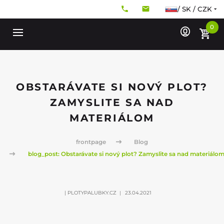
/ SK / CZK
0
OBSTARÁVATE SI NOVÝ PLOT?
ZAMYSLITE SA NAD
MATERIÁLOM
frontpage
Blog
blog_post: Obstarávate si nový plot? Zamyslite sa nad materiálo
| PLOTYPALUBKY.CZ
23.04.2021